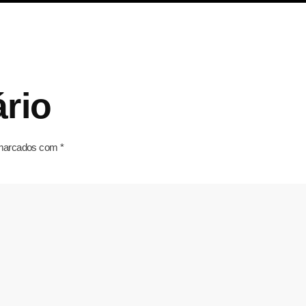
rio
 marcados com
*