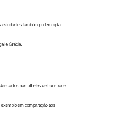
 Os estudantes também podem optar
al e Grécia.
 descontos nos bilhetes de transporte
 por exemplo em comparação aos