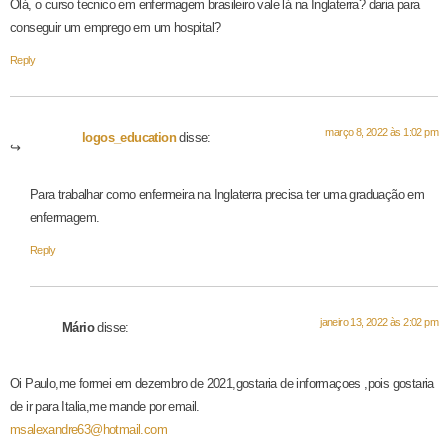
Olá, o curso tecnico em enfermagem brasileiro vale lá na Inglaterra? daria para
conseguir um emprego em um hospital?
Reply
março 8, 2022 às 1:02 pm
logos_education
disse:
Para trabalhar como enfermeira na Inglaterra precisa ter uma graduação em
enfermagem.
Reply
janeiro 13, 2022 às 2:02 pm
Mário
disse:
Oi Paulo,me formei em dezembro de 2021,gostaria de informaçoes ,pois gostaria
de ir para Italia,me mande por email.
msalexandre63@hotmail.com