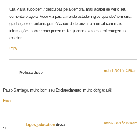
Olá Marla, tudo bem? desculpas pela demora, mas acabei de ver o seu
comentário agora. Você vai para a irlanda estudar inglês quando? tem uma
graduação em enfermagem? Acabei de te enviar um email com mais
informações sobre como podemos te ajudar a exercer a enfermagem no
exterior
Reply
maio 4, 2021 às 3:59 am
Melissa
disse:
Paulo Santiago, muito bom seu Exclarecimento, muito obrigada.🤗
Reply
maio 5, 2021 às 9:39 am
logos_education
disse: