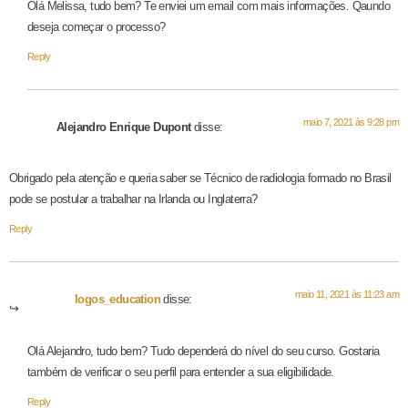
Olá Melissa, tudo bem? Te enviei um email com mais informações. Qaundo
deseja começar o processo?
Reply
maio 7, 2021 às 9:28 pm
Alejandro Enrique Dupont
disse:
Obrigado pela atenção e queria saber se Técnico de radiologia formado no Brasil
pode se postular a trabalhar na Irlanda ou Inglaterra?
Reply
maio 11, 2021 às 11:23 am
logos_education
disse:
Olá Alejandro, tudo bem? Tudo dependerá do nível do seu curso. Gostaria
também de verificar o seu perfil para entender a sua eligibilidade.
Reply