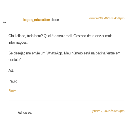
outubro 30, 2021 às 4:28 pm
logos_education
disse:
Olá Leilane, tudo bem? Qual é o seu email. Gostaria de te enviar mais
informações.
Se desejar, me envie um WhatsApp. Meu número está na página “entre em
contato”
Att,
Paulo
Reply
janeiro 7, 2022 às 5:33 pm
kel
disse: