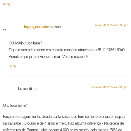
Reply
março 8, 2022 às 1:00 pm
logos_education
disse:
Olá Mário, tudo bem?
Fique à vontade e entre em contato conosco através do +55 11 97861-9040.
Acredito que já te enviei um email. Você o recebeu?
Reply
fevereiro 10, 2022 às 2:00 pm
Lucas
disse:
Olá, tudo bem?
Faço enfermagem na faculdade santa casa, que tem como referência o hospital
santa Izabel. O curso é de 4 anos e meio. Faz alguma diferença? Na ordem de
enfermeiros de Portugal, eles pedem 4.600 horas sendo, pelo menos, 50% de