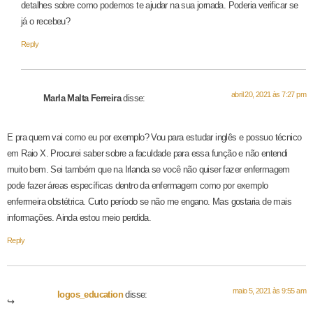
detalhes sobre como podemos te ajudar na sua jornada. Poderia verificar se
já o recebeu?
Reply
abril 20, 2021 às 7:27 pm
Marla Malta Ferreira
disse:
E pra quem vai como eu por exemplo? Vou para estudar inglês e possuo técnico
em Raio X. Procurei saber sobre a faculdade para essa função e não entendi
muito bem. Sei também que na Irlanda se você não quiser fazer enfermagem
pode fazer áreas específicas dentro da enfermagem como por exemplo
enfermeira obstétrica. Curto período se não me engano. Mas gostaria de mais
informações. Ainda estou meio perdida.
Reply
maio 5, 2021 às 9:55 am
logos_education
disse: